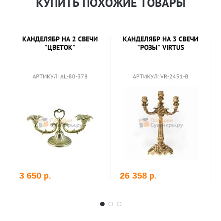
КУПИТЬ ПОХОЖИЕ ТОВАРЫ
КАНДЕЛЯБР НА 2 СВЕЧИ
КАНДЕЛЯБР НА 3 СВЕЧИ
"ЦВЕТОК"
"РОЗЫ" VIRTUS
АРТИКУЛ: AL-80-378
АРТИКУЛ: VR-2451-B
р.
р.
3 650
26 358
В корзину
В корзину