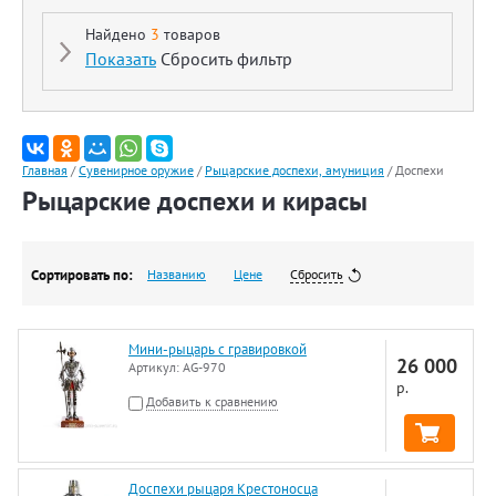
Найдено
3
товаров
Показать
Сбросить фильтр
Главная
/
Сувенирное оружие
/
Рыцарские доспехи, амуниция
/
Доспехи
Рыцарские доспехи и кирасы
Сортировать по:
Названию
Цене
Сбросить
Мини-рыцарь с гравировкой
26 000
Артикул:
AG-970
р.
Добавить к сравнению
Доспехи рыцаря Крестоносца