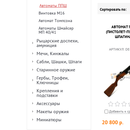
Автоматы ППШ
Сортировать по:
Винтовка М16
Автомат Томпсона
АВТОМАТ 
Автоматы Шмайсер
(ПИСТОЛЕТ-П
МП 40/41
ШПАГИН
Рыцарские доспехи,
амуниция
АРТИКУЛ:
DE
Мечи, Кинжалы
Сабли, Шашки, Шпаги
Старинное оружие
Гербы, Трофеи,
Ключницы
Крепления и
подставки
Аксессуары
Макеты оружия
Добавить к с
Миниатюры
20 800
р.