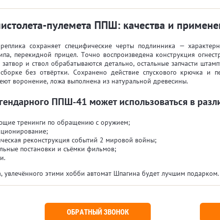
истолета-пулемета ППШ: качества и примене
реплика сохраняет специфические черты подлинника — характерн
ипа, перекидной прицел. Точно воспроизведена конструкция огнес
 затвор и ствол обрабатываются детально, остальные запчасти штамп
сборке без отвёртки. Сохранено действие спускового крючка и п
еют воронение, ложа выполнена из натуральной древесины.
гендарного ППШ-41 может использоваться в разл
ющие тренинги по обращению с оружием;
кционирование;
ическая реконструкция событий 2 мировой войны;
льные постановки и съёмки фильмов;
и.
а, увлечённого этими хобби автомат Шпагина будет лучшим подарком
ОБРАТНЫЙ ЗВОНОК