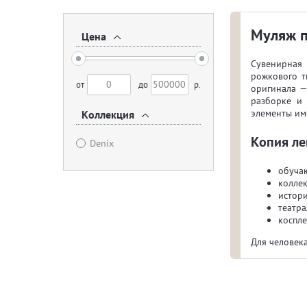
Муляж п
Цена
Сувенирная 
рожкового т
от
до
р.
оригинала —
разборке и 
элементы им
Коллекция
Копия ле
Denix
обуча
колле
истор
театра
коспле
Для человек