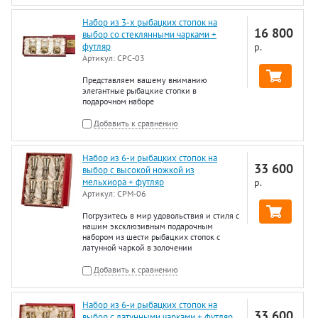
Набор из 3-х рыбацких стопок на
16 800
выбор со стеклянными чарками +
футляр
р.
Артикул:
СРС-03
Представляем вашему вниманию
элегантные рыбацкие стопки в
подарочном наборе
Добавить к сравнению
Набор из 6-и рыбацких стопок на
33 600
выбор с высокой ножкой из
мельхиора + футляр
р.
Артикул:
СРМ-06
Погрузитесь в мир удовольствия и стиля с
нашим эксклюзивным подарочным
набором из шести рыбацких стопок с
латунной чаркой в золочении
Добавить к сравнению
Набор из 6-и рыбацких стопок на
33 600
выбор с латунными чарками + футляр