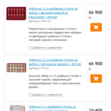
Набор из 12-и рыбацких стопок на
66 900
выбор с высокой ножкой из
мельхиора + футляр
р.
Артикул:
СРМ-12
Погрузитесь в мир роскоши и стиля с
нашим роскошным подарочным набором
из двенадцати рыбацких стопок с
латунной чаркой в золочении
Добавить к сравнению
Набор из 12-и рыбацких стопок на
66 900
выбор с латунными чарками + футляр
Артикул:
СР-12
р.
Большой набор из 12 рыбацких стопок с
латунной чаркой, предлагающий
непревзойденный опыт и оригинальный
дизайн.
Добавить к сравнению
Набор из 2-х рыбацких стопок на
10 400
выбор с высокой ножкой из