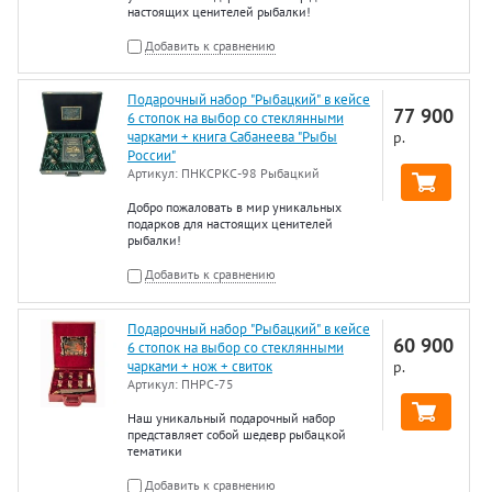
настоящих ценителей рыбалки!
Добавить к сравнению
Подарочный набор "Рыбацкий" в кейсе
77 900
6 стопок на выбор со стеклянными
чарками + книга Сабанеева "Рыбы
р.
России"
Артикул:
ПНКСРКС-98 Рыбацкий
Добро пожаловать в мир уникальных
подарков для настоящих ценителей
рыбалки!
Добавить к сравнению
Подарочный набор "Рыбацкий" в кейсе
60 900
6 стопок на выбор со стеклянными
чарками + нож + свиток
р.
Артикул:
ПНРС-75
Наш уникальный подарочный набор
представляет собой шедевр рыбацкой
тематики
Добавить к сравнению