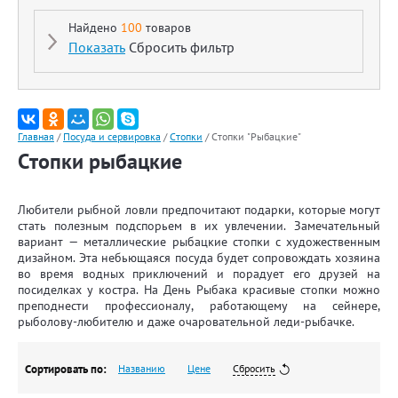
Найдено
100
товаров
Показать
Сбросить фильтр
Главная
/
Посуда и сервировка
/
Стопки
/
Стопки "Рыбацкие"
Стопки рыбацкие
Любители рыбной ловли предпочитают подарки, которые могут
стать полезным подспорьем в их увлечении. Замечательный
вариант — металлические рыбацкие стопки с художественным
дизайном. Эта небьющаяся посуда будет сопровождать хозяина
во время водных приключений и порадует его друзей на
посиделках у костра. На День Рыбака красивые стопки можно
преподнести профессионалу, работающему на сейнере,
рыболову-любителю и даже очаровательной леди-рыбачке.
Сортировать по:
Названию
Цене
Сбросить