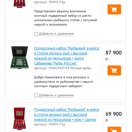
Артикул:
ПНРМ-74р
Представляем вашему вниманию
элитный подарочный набор из шести
уникальных рыбацких стопок с латунной
чаркой и золочением
Добавить к сравнению
Подарочный набор "Рыбацкий" в кейсе
87 900
6 стопок речных рыб с высокой
ножкой из мельхиора + книга
р.
Сабанеева "Рыбы России"
Артикул:
ПНКСРКМ-99 Речные рыбы
Добро пожаловать в мир роскоши и
удовольствия от рыболовства с нашим
элитным подарочным набором!
Добавить к сравнению
Подарочный набор "Рыбацкий" в кейсе
69 900
6 стопок речных рыб с высокой
ножкой из мельхиора + нож + свиток
р.
Артикул:
ПНРМ-75р