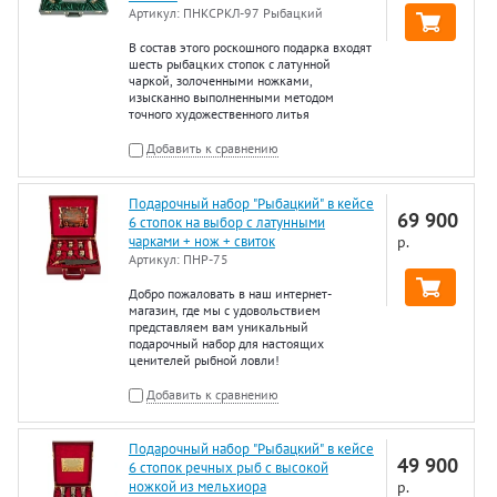
Артикул:
ПНКСРКЛ-97 Рыбацкий
В состав этого роскошного подарка входят
шесть рыбацких стопок с латунной
чаркой, золоченными ножками,
изысканно выполненными методом
точного художественного литья
Добавить к сравнению
Подарочный набор "Рыбацкий" в кейсе
69 900
6 стопок на выбор с латунными
чарками + нож + свиток
р.
Артикул:
ПНР-75
Добро пожаловать в наш интернет-
магазин, где мы с удовольствием
представляем вам уникальный
подарочный набор для настоящих
ценителей рыбной ловли!
Добавить к сравнению
Подарочный набор "Рыбацкий" в кейсе
49 900
6 стопок речных рыб с высокой
ножкой из мельхиора
р.