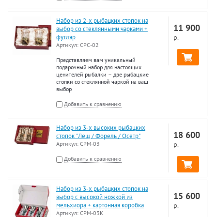
Набор из 2-х рыбацких стопок на
11 900
выбор со стеклянными чарками +
футляр
р.
Артикул:
СРС-02
Представляем вам уникальный
подарочный набор для настоящих
ценителей рыбалки – две рыбацкие
стопки со стеклянной чаркой на ваш
выбор
Добавить к сравнению
Набор из 3-х высоких рыбацких
18 600
стопок "Лещ / Форель / Осетр"
Артикул:
СРМ-03
р.
Добавить к сравнению
Набор из 3-х рыбацких стопок на
15 600
выбор с высокой ножкой из
мельхиора + картонная коробка
р.
Артикул:
СРМ-03К