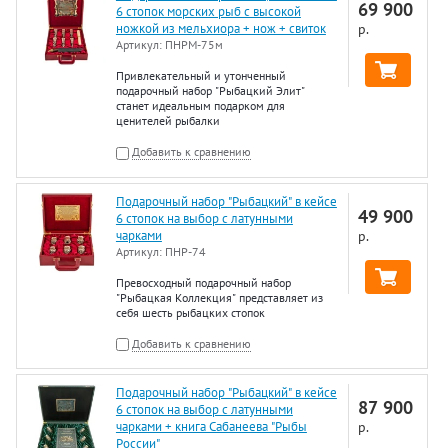
69 900
6 стопок морских рыб с высокой
ножкой из мельхиора + нож + свиток
р.
Артикул:
ПНРМ-75м
Привлекательный и утонченный
подарочный набор "Рыбацкий Элит"
станет идеальным подарком для
ценителей рыбалки
Добавить к сравнению
Подарочный набор "Рыбацкий" в кейсе
49 900
6 стопок на выбор с латунными
чарками
р.
Артикул:
ПНР-74
Превосходный подарочный набор
"Рыбацкая Коллекция" представляет из
себя шесть рыбацких стопок
Добавить к сравнению
Подарочный набор "Рыбацкий" в кейсе
87 900
6 стопок на выбор с латунными
чарками + книга Сабанеева "Рыбы
р.
России"