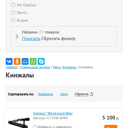
Art Gladius
Denix
Kolser
Найдено
23
товаров
Показать
Сбросить фильтр
Главная
/
Сувенирное оружие
/
Мечи, Кинжалы
/
Кинжалы
Кинжалы
Сортировать по:
Названию
Цене
Сбросить
Кинжал "Железный Век"
5 100
р.
Артикул:
CT-CHK-0090
Добавить к сравнению