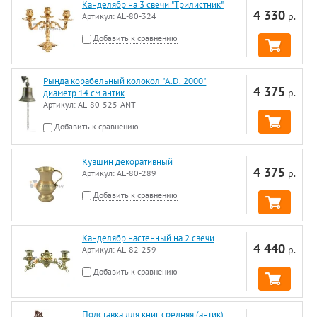
Канделябр на 3 свечи "Трилистник"
4 330
р.
Артикул:
AL-80-324
Добавить к сравнению
Рында корабельный колокол "A.D. 2000"
4 375
р.
диаметр 14 см антик
Артикул:
AL-80-525-ANT
Добавить к сравнению
Кувшин декоративный
4 375
р.
Артикул:
AL-80-289
Добавить к сравнению
Канделябр настенный на 2 свечи
4 440
р.
Артикул:
AL-82-259
Добавить к сравнению
Подставка для книг средняя (антик)