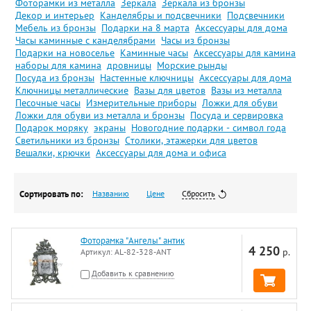
Фоторамки из металла
Зеркала
Зеркала из бронзы
Декор и интерьер
Канделябры и подсвечники
Подсвечники
Мебель из бронзы
Подарки на 8 марта
Аксессуары для дома
Часы каминные с канделябрами
Часы из бронзы
Подарки на новоселье
Каминные часы
Аксессуары для камина
наборы для камина
дровницы
Морские рынды
Посуда из бронзы
Настенные ключницы
Аксессуары для дома
Ключницы металлические
Вазы для цветов
Вазы из металла
Песочные часы
Измерительные приборы
Ложки для обуви
Ложки для обуви из металла и бронзы
Посуда и сервировка
Подарок моряку
экраны
Новогодние подарки - символ года
Светильники из бронзы
Столики, этажерки для цветов
Вешалки, крючки
Аксессуары для дома и офиса
Сортировать по:
Названию
Цене
Сбросить
Фоторамка "Ангелы" антик
4 250
р.
Артикул:
AL-82-328-ANT
Добавить к сравнению