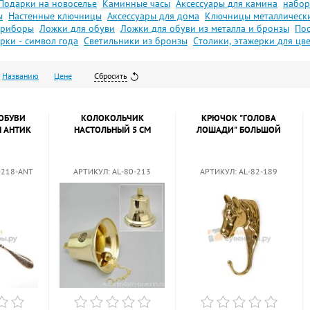
Подарки на новоселье
Каминные часы
Аксессуары для камина
набор
ы
Настенные ключницы
Аксессуары для дома
Ключницы металлическ
приборы
Ложки для обуви
Ложки для обуви из металла и бронзы
Пос
рки - символ года
Светильники из бронзы
Столики, этажерки для цв
Названию
Цене
Сбросить
ОБУВИ
КОЛОКОЛЬЧИК
КРЮЧОК "ГОЛОВА
М АНТИК
НАСТОЛЬНЫЙ 5 СМ
ЛОШАДИ" БОЛЬШОЙ
-218-ANT
АРТИКУЛ:
AL-80-213
АРТИКУЛ:
AL-82-189