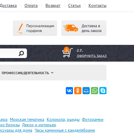
Доставка
Оплата
Возврат
Статьи
Контакты
0
0 Р.
ОФОРМИТЬ ЗАКАЗ
ПРОФЕССИЯ/ДЕЯТЕЛЬНОСТЬ
ьера
Морская тематика
Колокола, рынды
Фоторамки
 из бронзы
Декор и интерьер
ессуары для дома
Часы каминные с канделябрами