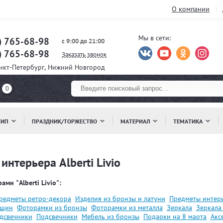
О компании
Мы в сети:
) 765-68-98
с 9:00 до 21:00
) 765-68-98
Заказать звонок
анкт-Петербург, Нижний Новгород
0
ТИП
ПРАЗДНИК/ТОРЖЕСТВО
МАТЕРИАЛ
ТЕМАТИКА
нтерьера Alberti Livio
ами "Alberti Livio":
редметы ретро-декора
Изделия из бронзы и латуни
Предметы интер
нщин
Фоторамки из бронзы
Фоторамки из металла
Зеркала
Зеркала
дсвечники
Подсвечники
Мебель из бронзы
Подарки на 8 марта
Акс