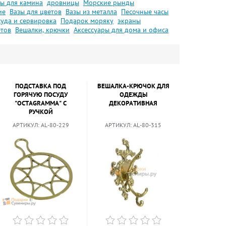
ы для камина
дровницы
Морские рынды
ие
Вазы для цветов
Вазы из металла
Песочные часы
уда и сервировка
Подарок моряку
экраны
етов
Вешалки, крючки
Аксессуары для дома и офиса
ПОДСТАВКА ПОД
ВЕШАЛКА-КРЮЧОК ДЛЯ
ГОРЯЧУЮ ПОСУДУ
ОДЕЖДЫ
"OCTAGRAMMA" С
ДЕКОРАТИВНАЯ
РУЧКОЙ
АРТИКУЛ:
AL-80-229
АРТИКУЛ:
AL-80-315