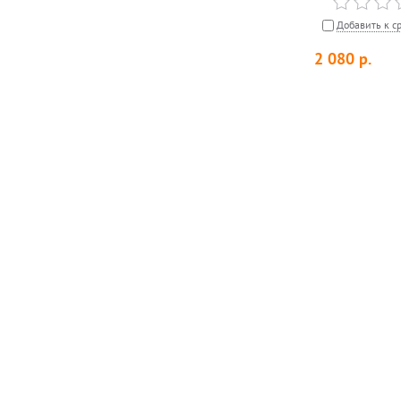
Добавить к с
2 080
р.