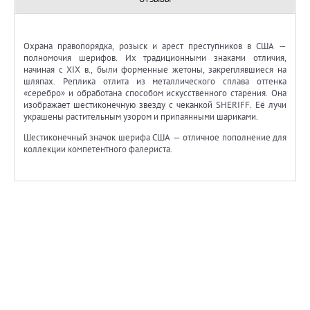
Охрана правопорядка, розыск и арест преступников в США —
полномочия шерифов. Их традиционными знаками отличия,
начиная с XIX в., были форменные жетоны, закреплявшиеся на
шляпах. Реплика отлита из металлического сплава оттенка
«серебро» и обработана способом искусственного старения. Она
изображает шестиконечную звезду с чеканкой SHERIFF. Её лучи
украшены растительным узором и припаянными шариками.
Шестиконечный значок шерифа США — отличное пополнение для
коллекции компетентного фалериста.