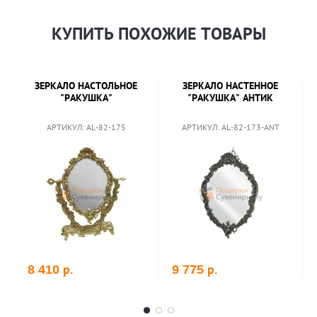
КУПИТЬ ПОХОЖИЕ ТОВАРЫ
ЗЕРКАЛО НАСТОЛЬНОЕ
ЗЕРКАЛО НАСТЕННОЕ
"РАКУШКА"
"РАКУШКА" АНТИК
АРТИКУЛ: AL-82-175
АРТИКУЛ: AL-82-173-ANT
р.
р.
8 410
9 775
В корзину