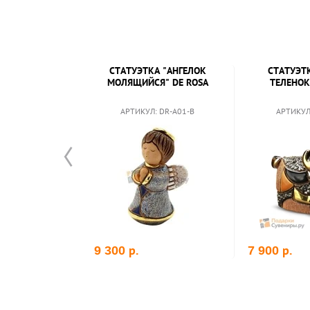
СТАТУЭТКА "АНГЕЛОК
СТАТУЭТ
МОЛЯЩИЙСЯ" DE ROSA
ТЕЛЕНОК
АРТИКУЛ: DR-A01-B
АРТИКУЛ
р.
р.
9 300
7 900
рзину
В корзину
В ко