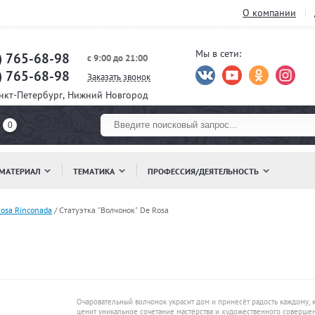
О компании
Мы в сети:
) 765-68-98
с 9:00 до 21:00
) 765-68-98
Заказать звонок
анкт-Петербург, Нижний Новгород
0
МАТЕРИАЛ
ТЕМАТИКА
ПРОФЕССИЯ/ДЕЯТЕЛЬНОСТЬ
osa Rinconada
/
Статуэтка "Волчонок" De Rosa
Очаровательный волчонок украсит дом и принесёт радость каждому, 
ценит уникальное сочетание мастерства и художественного совершен