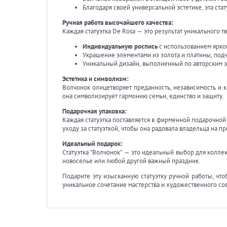
Благодаря своей универсальной эстетике, эта ст
Ручная работа высочайшего качества:
Каждая статуэтка De Rosa — это результат уникального т
Индивидуальную роспись
с использованием ярко
Украшение элементами из золота и платины, по
Уникальный дизайн, выполненный по авторским эс
Эстетика и символизм:
Волчонок олицетворяет преданность, независимость и к
она символизирует гармонию семьи, единство и защиту.
Подарочная упаковка:
Каждая статуэтка поставляется в фирменной подарочной
уходу за статуэткой, чтобы она радовала владельца на п
Идеальный подарок:
Статуэтка "Волчонок" — это идеальный выбор для колле
новоселье или любой другой важный праздник.
Подарите эту изысканную статуэтку ручной работы, что
уникальное сочетание мастерства и художественного со