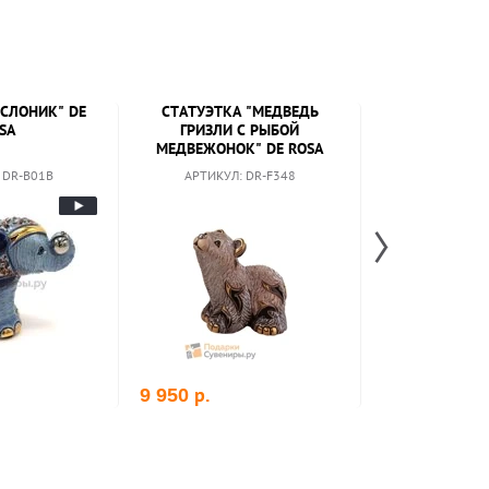
"СЛОНИК" DE
СТАТУЭТКА "МЕДВЕДЬ
СТАТУЭТКА "
SA
ГРИЗЛИ С РЫБОЙ
ЗЕЛЕНАЯ МАЛ
МЕДВЕЖОНОК" DE ROSA
 DR-B01B
АРТИКУЛ: DR-F348
АРТИКУЛ: 
р.
р.
9 950
9 200