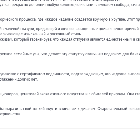
атуэтка прекрасно дополнит любую коллекцию и станет символом свободы, сил
ворческого процесса, где каждое изделие создаётся вручную в Уругвае. Этот п
й эмалевой глазури, придающей изделию насыщенные цвета и неповторимый 
дчеркивающее изысканный и роскошный стиль.
кизам, который гарантирует, что каждая статуэтка является единственным в с
репкие семейные узы, что делает эту статуэтку отличным подарком для близки
 упаковке с сертификатом подлинности, подтверждающим, что изделие выпол
ротяжении долгих лет.
кционеров, ценителей эксклюзивного искусства и любителей природы. Она с
бы выразить свой тонкий вкус и внимание к деталям. Очаровательный волчо
вершенства.