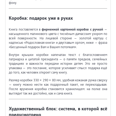
фону.
Коробка: подарок уже в руках
Книга поставляется в
фирменной картонной коробке с ручкой
—
насыщенного малинового цвета с тиснёным дамасским узором по
всей поверхности. На лицевой стороне — золотой картуш с
надписью «Родословная книга» и двуглавым орлом, ниже — фраза
«Бесценный подарок Вам и Вашим потомкам».
Внутри крышки коробки напечатан текст с благословением
патриарха и цитатой президента — о памяти предков, семейных
традициях и важности передачи истории детям. Это не просто
упаковка — это послание, которое усиливает смысл подарка ещё
до того, как человек откроет саму книгу.
Размер коробки 330 × 290 × 80 мм, удобная кожаная ручка сверху
— книгу можно нести как подарочный пакет, не перекладывая.
После вручения коробка становится хранилищем: на полке она
выглядит так же достойно, как и сама книга.
Художественный блок: система, в которой всё
предусмотрено