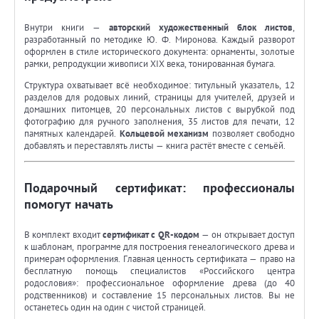
Внутри книги —
авторский художественный блок листов
,
разработанный по методике Ю. Ф. Миронова. Каждый разворот
оформлен в стиле исторического документа: орнаменты, золотые
рамки, репродукции живописи XIX века, тонированная бумага.
Структура охватывает всё необходимое: титульный указатель, 12
разделов для родовых линий, страницы для учителей, друзей и
домашних питомцев, 20 персональных листов с вырубкой под
фотографию для ручного заполнения, 35 листов для печати, 12
памятных календарей.
Кольцевой механизм
позволяет свободно
добавлять и переставлять листы — книга растёт вместе с семьёй.
Подарочный сертификат: профессионалы
помогут начать
В комплект входит
сертификат с QR-кодом
— он открывает доступ
к шаблонам, программе для построения генеалогического древа и
примерам оформления. Главная ценность сертификата — право на
бесплатную помощь специалистов «Российского центра
родословия»: профессиональное оформление древа (до 40
родственников) и составление 15 персональных листов. Вы не
останетесь один на один с чистой страницей.