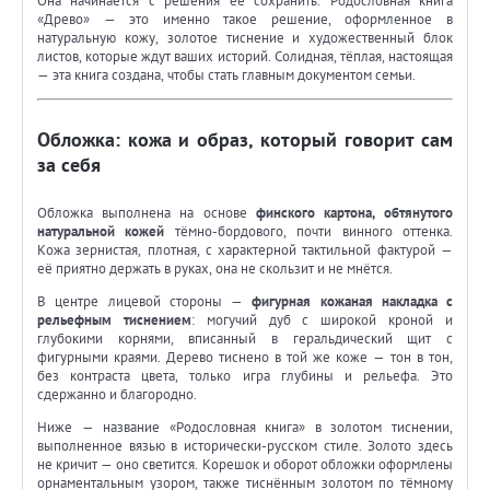
Она начинается с решения её сохранить. Родословная книга
«Древо» — это именно такое решение, оформленное в
натуральную кожу, золотое тиснение и художественный блок
листов, которые ждут ваших историй. Солидная, тёплая, настоящая
— эта книга создана, чтобы стать главным документом семьи.
Обложка: кожа и образ, который говорит сам
за себя
Обложка выполнена на основе
финского картона, обтянутого
натуральной кожей
тёмно-бордового, почти винного оттенка.
Кожа зернистая, плотная, с характерной тактильной фактурой —
её приятно держать в руках, она не скользит и не мнётся.
В центре лицевой стороны —
фигурная кожаная накладка с
рельефным тиснением
: могучий дуб с широкой кроной и
глубокими корнями, вписанный в геральдический щит с
фигурными краями. Дерево тиснено в той же коже — тон в тон,
без контраста цвета, только игра глубины и рельефа. Это
сдержанно и благородно.
Ниже — название «Родословная книга» в золотом тиснении,
выполненное вязью в исторически-русском стиле. Золото здесь
не кричит — оно светится. Корешок и оборот обложки оформлены
орнаментальным узором, также тиснённым золотом по тёмному