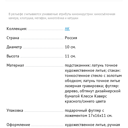
В рельефе считываются узнаваемые атрибуты киноиндустрии: киносъёмочная
камера, хлопушка, мегафон, киноплёнка и катушки
Коллекция:
АК
Страна
Россия
Диаметр
10 см.
Высота
11 см.
Материал
подстаканник: латунь точное
художественное литье; стакан:
тонкостенное стекло с золотым
ободком; латунь точное литье
лазерная гравировка; футляр:
дерево, обтянут дизайнерской
бумагой Клесси Каверс
красного/синего цвета
Упаковка
подарочный футляр с
ложементом 17x16x11 см.
Оформление
художественное литье, ручная