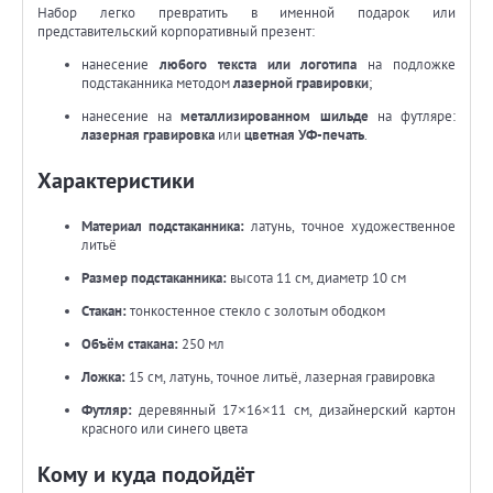
Набор легко превратить в именной подарок или
представительский корпоративный презент:
нанесение
любого текста или логотипа
на подложке
подстаканника методом
лазерной гравировки
;
нанесение на
металлизированном шильде
на футляре:
лазерная гравировка
или
цветная УФ-печать
.
Характеристики
Материал подстаканника:
латунь, точное художественное
литьё
Размер подстаканника:
высота 11 см, диаметр 10 см
Стакан:
тонкостенное стекло с золотым ободком
Объём стакана:
250 мл
Ложка:
15 см, латунь, точное литьё, лазерная гравировка
Футляр:
деревянный 17×16×11 см, дизайнерский картон
красного или синего цвета
Кому и куда подойдёт