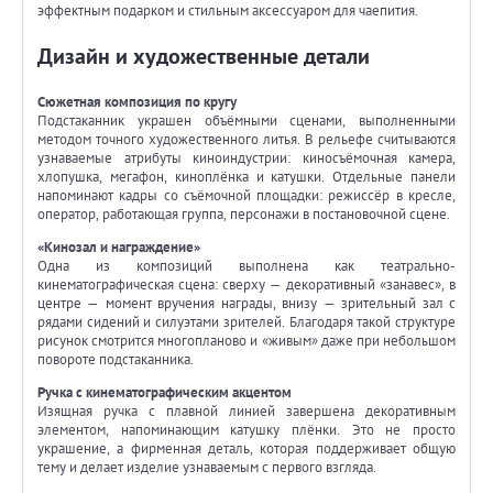
эффектным подарком и стильным аксессуаром для чаепития.
Дизайн и художественные детали
Сюжетная композиция по кругу
Подстаканник украшен объёмными сценами, выполненными
методом точного художественного литья. В рельефе считываются
узнаваемые атрибуты киноиндустрии: киносъёмочная камера,
хлопушка, мегафон, киноплёнка и катушки. Отдельные панели
напоминают кадры со съёмочной площадки: режиссёр в кресле,
оператор, работающая группа, персонажи в постановочной сцене.
«Кинозал и награждение»
Одна из композиций выполнена как театрально-
кинематографическая сцена: сверху — декоративный «занавес», в
центре — момент вручения награды, внизу — зрительный зал с
рядами сидений и силуэтами зрителей. Благодаря такой структуре
рисунок смотрится многопланово и «живым» даже при небольшом
повороте подстаканника.
Ручка с кинематографическим акцентом
Изящная ручка с плавной линией завершена декоративным
элементом, напоминающим катушку плёнки. Это не просто
украшение, а фирменная деталь, которая поддерживает общую
тему и делает изделие узнаваемым с первого взгляда.