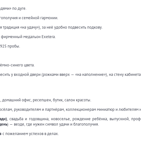
дями» по дуге.
гополучия и семейной гармонии.
традиция «на удачу»), за неё удобно подвесить подкову.
 фирменный медальон Exetera.
925 пробы.
ёмно-синего цвета.
ить у входной двери (рожками вверх — «на наполнение»), на стену кабинета 
я
, домашний офис, ресепшен, бутик, салон красоты.
осёлам, руководителям и партнёрам, коллекционерам миниатюр и любителям и
ади)
, свадьба и годовщина, новоселье, рождение ребёнка, выпускной, про
день
) — везде, где нужен символ удачи и благополучия.
в
с пожеланием успехов в делах.