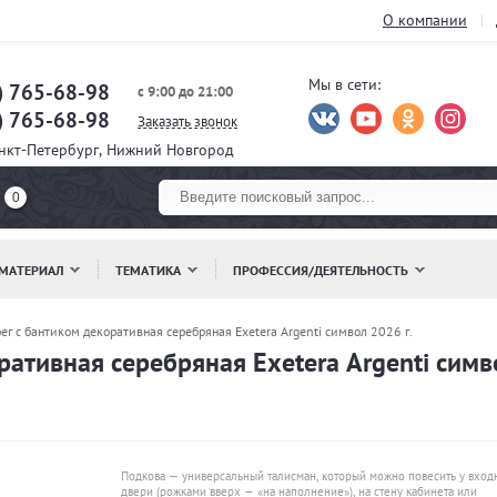
О компании
Мы в сети:
) 765-68-98
с 9:00 до 21:00
) 765-68-98
Заказать звонок
анкт-Петербург, Нижний Новгород
0
МАТЕРИАЛ
ТЕМАТИКА
ПРОФЕССИЯ/ДЕЯТЕЛЬНОСТЬ
ег с бантиком декоративная серебряная Exetera Argenti символ 2026 г.
ативная серебряная Exetera Argenti симв
Подкова — универсальный талисман, который можно повесить у вход
двери (рожками вверх — «на наполнение»), на стену кабинета или