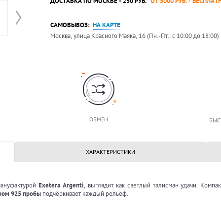
ДОСТАВКА ПО МОСКВЕ - 250 РУБ.
*ОТ 5000 РУБ. - БЕСПЛАТ
САМОВЫВОЗ:
НА КАРТЕ
Москва, улица Красного Маяка, 16 (Пн.-Пт.: с 10:00 до 18:00)
ОБМЕН
БЫС
ХАРАКТЕРИСТИКИ
 мануфактурой
Exetera Argenti
, выглядит как светлый талисман удачи. Компа
ром 925 пробы
подчёркивает каждый рельеф.