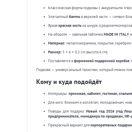
Классическая форма подковы с аккуратными «гвоз
Элегантный
бантик
в верхней части — символ бла
Яркая
красная кисть
на шнуре (средиземноморская 
На обороте — овальная табличка
MADE IN ITALY
и
Материал:
металлокерамика, покрытие серебром 
Размер:
5 × 6 × 0,5 см (высота 6 см).
Поставляется в
фирменной подарочной коробке
т
Подкова — универсальный талисман, который можно повес
Кому и куда подойдёт
Интерьеры:
прихожая, кабинет, гостиная, спальн
Для кого: близким и коллегам, молодожёнам, нов
Поводы для подарка:
Новый год 2026 (год Лош
предпринимателя, менеджера по продажам, HR-
Прекрасный вариант для
корпоративных подарко