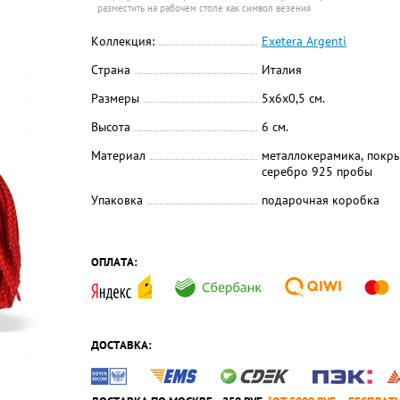
разместить на рабочем столе как символ везения
Коллекция:
Exetera Argenti
Страна
Италия
Размеры
5x6x0,5 см.
Высота
6 см.
Материал
металлокерамика, покр
серебро 925 пробы
Упаковка
подарочная коробка
ОПЛАТА:
ДОСТАВКА: