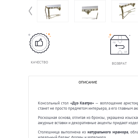
КАЧЕСТВО
ВОЗВРАТ
ОПИСАНИЕ
Консольный стол
«Дуэ Кватро»
— воплощение аристокра
станет не просто предметом интерьера, а его главным ак
Роскошная основа, отлитая из бронзы, украшена изыск
ажурные вставки и декоративные акценты придают издели
Столешница выполнена из
натурального мрамора
, обл
идеальный баланс формы и материала.