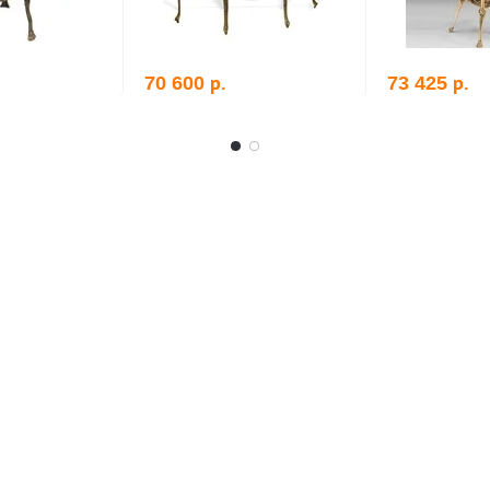
р.
р.
70 600
73 425
рзину