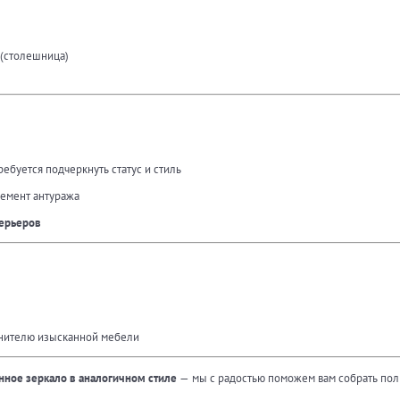
 (столешница)
требуется подчеркнуть статус и стиль
лемент антуража
терьеров
енителю изысканной мебели
нное зеркало в аналогичном стиле
— мы с радостью поможем вам собрать пол