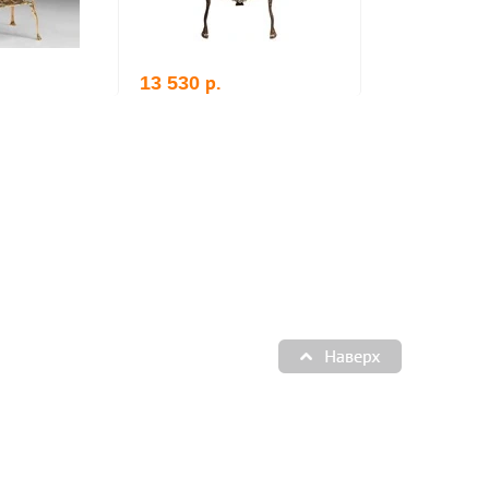
р.
р.
13 530
78 696