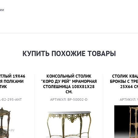
сии
КУПИТЬ ПОХОЖИЕ ТОВАРЫ
УГЛЫЙ 19X46
КОНСОЛЬНЫЙ СТОЛИК
СТОЛИК КВА
МЯ ПОЛКАМИ
"КОРО ДУ РЕЙ" МРАМОРНАЯ
БРОНЗЫ С ТР
ТИК
СТОЛЕШНИЦА 108X81X28
25X64 С
СМ.
L-82-295-ANT
АРТИКУЛ: BP-50002-D
АРТИКУЛ: 