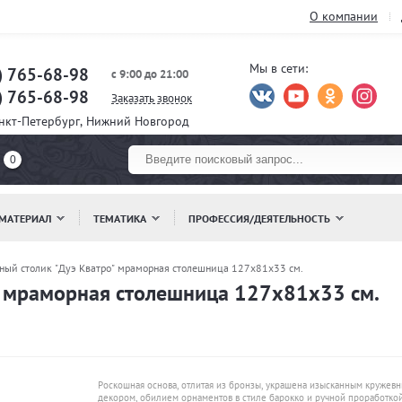
О компании
Мы в сети:
) 765-68-98
с 9:00 до 21:00
) 765-68-98
Заказать звонок
анкт-Петербург, Нижний Новгород
0
МАТЕРИАЛ
ТЕМАТИКА
ПРОФЕССИЯ/ДЕЯТЕЛЬНОСТЬ
ный столик "Дуэ Кватро" мраморная столешница 127x81x33 см.
" мраморная столешница 127x81x33 см.
Роскошная основа, отлитая из бронзы, украшена изысканным кружев
декором, обилием орнаментов в стиле барокко и ручной проработко