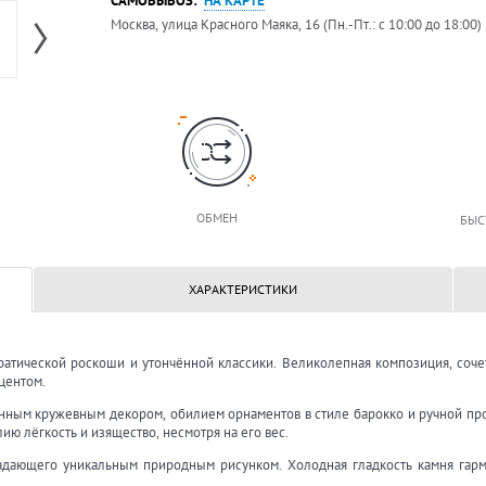
САМОВЫВОЗ:
НА КАРТЕ
Москва, улица Красного Маяка, 16 (Пн.-Пт.: с 10:00 до 18:00)
ОБМЕН
БЫС
ХАРАКТЕРИСТИКИ
тической роскоши и утончённой классики. Великолепная композиция, соч
центом.
анным кружевным декором, обилием орнаментов в стиле барокко и ручной про
ю лёгкость и изящество, несмотря на его вес.
адающего уникальным природным рисунком. Холодная гладкость камня гарм