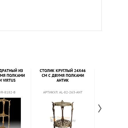
ДРАТНЫЙ ИЗ
СТОЛИК КРУГЛЫЙ 24Х46
СТОЛИК ОВ
ЕМЯ ПОЛКАМИ
СМ С ДВУМЯ ПОЛКАМИ
БРОНЗЫ 45Х55
М VIRTUS
АНТИК
VR-8182-B
АРТИКУЛ: AL-82-263-ANT
АРТИКУЛ: V