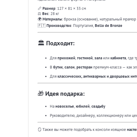
📏
Размер
: 127 × 81 × 33 см
⚖️
Вес
: 28 кг
🌍
Материалы
: бронза (основание), натуральный мрамор
🇵🇹
Производство
: Португалия,
Bello de Bronze
🏛 Подходит:
Для
прихожей
,
гостиной
,
зала
или
кабинета
, где 
В
бутик
,
салон
,
ресторан
премиум-класса — как э
Для
классических, антикварных и дворцовых ин
🎁 Идея подарка:
На
новоселье
,
юбилей
,
свадьбу
Руководителю, дизайнеру, коллекционеру или ц
🪞 Также вы можете подобрать к консоли изящное
насте