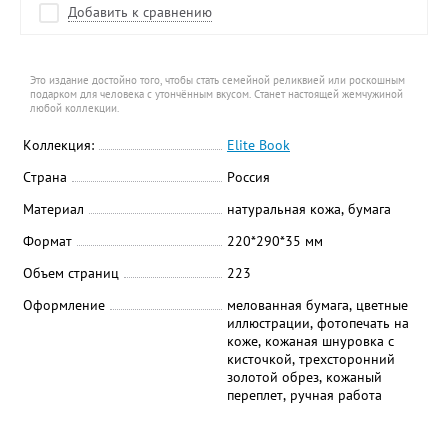
Добавить к сравнению
Это издание достойно того, чтобы стать семейной реликвией или роскошным
подарком для человека с утончённым вкусом. Станет настоящей жемчужиной
любой коллекции.
Коллекция:
Elite Book
Страна
Россия
Материал
натуральная кожа, бумага
Формат
220*290*35 мм
Объем страниц
223
Оформление
мелованная бумага, цветные
иллюстрации, фотопечать на
коже, кожаная шнуровка с
кисточкой, трехсторонний
золотой обрез, кожаный
переплет, ручная работа