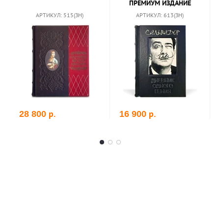
ПРЕМИУМ ИЗДАНИЕ
АРТИКУЛ: 515(ЗН)
АРТИКУЛ: 613(ЗН)
р.
р.
28 800
16 900
В корзину
В корзину