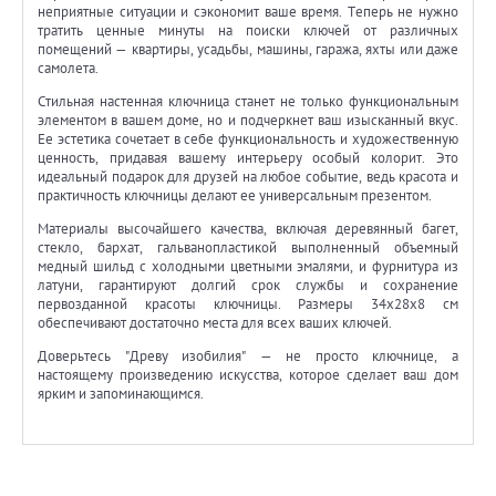
неприятные ситуации и сэкономит ваше время. Теперь не нужно
тратить ценные минуты на поиски ключей от различных
помещений — квартиры, усадьбы, машины, гаража, яхты или даже
самолета.
Стильная настенная ключница станет не только функциональным
элементом в вашем доме, но и подчеркнет ваш изысканный вкус.
Ее эстетика сочетает в себе функциональность и художественную
ценность, придавая вашему интерьеру особый колорит. Это
идеальный подарок для друзей на любое событие, ведь красота и
практичность ключницы делают ее универсальным презентом.
Материалы высочайшего качества, включая деревянный багет,
стекло, бархат, гальванопластикой выполненный объемный
медный шильд с холодными цветными эмалями, и фурнитура из
латуни, гарантируют долгий срок службы и сохранение
первозданной красоты ключницы. Размеры 34x28x8 см
обеспечивают достаточно места для всех ваших ключей.
Доверьтесь "Древу изобилия" — не просто ключнице, а
настоящему произведению искусства, которое сделает ваш дом
ярким и запоминающимся.