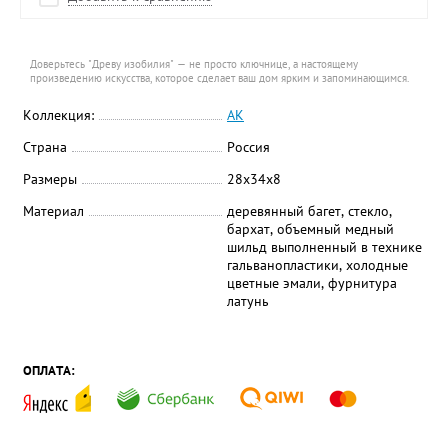
Доверьтесь "Древу изобилия" — не просто ключнице, а настоящему
произведению искусства, которое сделает ваш дом ярким и запоминающимся.
Коллекция:
АК
Страна
Россия
Размеры
28х34х8
Материал
деревянный багет, стекло,
бархат, объемный медный
шильд выполненный в технике
гальванопластики, холодные
цветные эмали, фурнитура
латунь
ОПЛАТА: