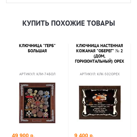
КУПИТЬ ПОХОЖИЕ ТОВАРЫ
КЛЮЧНИЦА "ГЕРБ"
КЛЮЧНИЦА НАСТЕННАЯ
БОЛЬШАЯ
КОЖАНАЯ "ОБЕРЕГ" № 2
(ДОМ,
ГОРИЗОНТАЛЬНЫЙ) ОРЕХ
АРТИКУЛ: КЛИ-74БОЛ
АРТИКУЛ: КЛК-502ОРЕХ
р.
р.
49 900
9 400
В корзину
В корзину