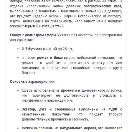
декоре, позволяя легко интегрировать его в различные стили. В
отделке использованы
копии древних географических карт
,
выполненные с точностью и вниманием к мельчайшим деталям,
что придает изделию особый шарм и историческую атмосферу.
Карты, нанесённые на поверхность, напоминают нам о великих
эпохах открытий и путешествий.
Глобус с диаметром сферы 33 см
имеет достаточное пространство
для хранения:
2-3 бутылок
высотой до 28 см,
а также
рюмок и бокалов
для небольшой компании, что
делает его удобным и практичным аксессуаром для
домашних вечеринок или спокойных вечеров в кругу
близких.
Основные характеристики
:
Сфера изготовлена из
прочнего и долговечного пластика
,
что гарантирует её долговечность и стойкость к
механическим повреждениям.
Экватор, дуга и столешница
выполнены из
МДФ
с
качественным покрытием, что придает глобусу
дополнительную прочность и стойкость.
Ножки
выполнены из
натурального дерева
, что добавляет