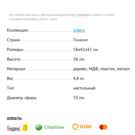
Его элегантный вид и функциональность будут радовать хозяев и гостей,
создавая атмосферу уюта и стиля.
Коллекция:
Jufeng
Страна
Гонконг
Размеры
58x42x42 см.
Высота
58 см.
Материал
дерево, МДФ, пластик, металл
Вес
4,8 кг.
Тип
настольный
Диаметр сферы
33 см.
ОПЛАТА: