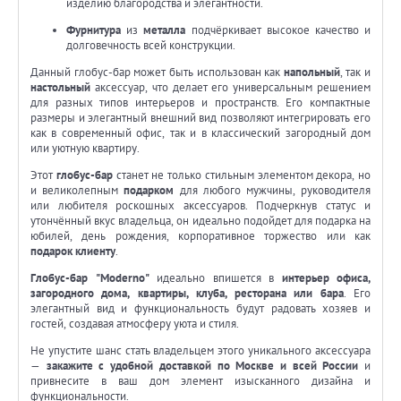
изделию благородства и элегантности.
Фурнитура
из
металла
подчёркивает высокое качество и
долговечность всей конструкции.
Данный глобус-бар может быть использован как
напольный
, так и
настольный
аксессуар, что делает его универсальным решением
для разных типов интерьеров и пространств. Его компактные
размеры и элегантный внешний вид позволяют интегрировать его
как в современный офис, так и в классический загородный дом
или уютную квартиру.
Этот
глобус-бар
станет не только стильным элементом декора, но
и великолепным
подарком
для любого мужчины, руководителя
или любителя роскошных аксессуаров. Подчеркнув статус и
утончённый вкус владельца, он идеально подойдет для подарка на
юбилей, день рождения, корпоративное торжество или как
подарок клиенту
.
Глобус-бар "Moderno"
идеально впишется в
интерьер офиса,
загородного дома, квартиры, клуба, ресторана или бара
. Его
элегантный вид и функциональность будут радовать хозяев и
гостей, создавая атмосферу уюта и стиля.
Не упустите шанс стать владельцем этого уникального аксессуара
—
закажите с удобной доставкой по Москве и всей России
и
привнесите в ваш дом элемент изысканного дизайна и
функциональности.