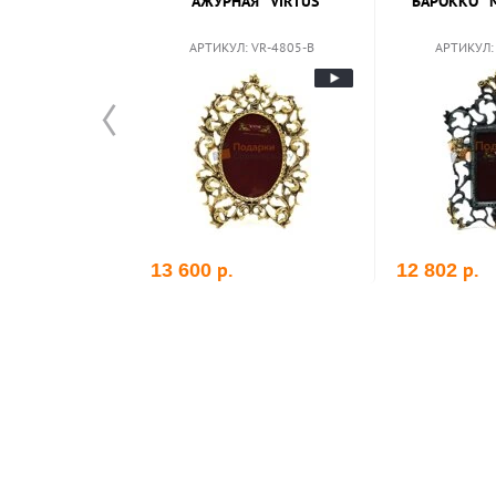
"АЖУРНАЯ" VIRTUS
"БАРОККО" 
АРТИКУЛ: VR-4805-B
АРТИКУЛ:
р.
р.
13 600
12 802
рзину
В корзину