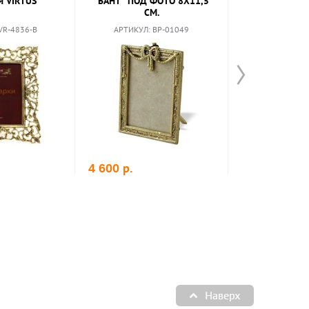
 VIRTUS
"БАНТ" ПОД ФОТО 8X11,5
СМ.
VR-4836-B
АРТИКУЛ: BP-01049
р.
4 600