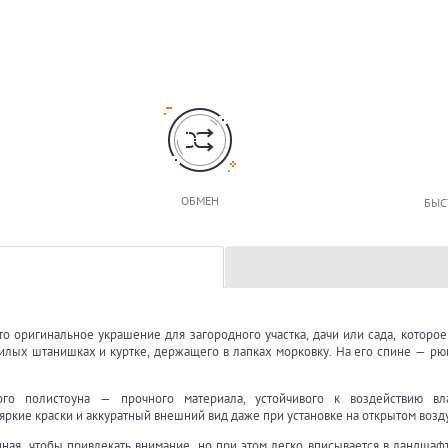
ОБМЕН
БЫС
то оригинальное украшение для загородного участка, дачи или сада, которо
илых штанишках и куртке, держащего в лапках морковку. На его спине — рю
ного полистоуна — прочного материала, устойчивого к воздействию вл
ркие краски и аккуратный внешний вид даже при установке на открытом возд
пная, чтобы привлекать внимание, но при этом легко вписывается в ландшаф